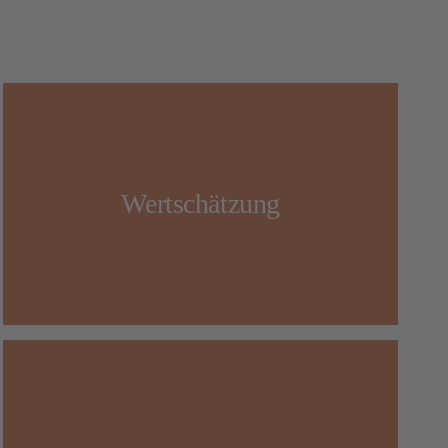
Im Zaisch-Team gehört gegenseitige
Achtung und Respekt zur Grundhaltung. Die
Geschäftsführung legt großen Wert darauf,
dass die Leistungen jedes Einzelnen
Wertschätzung
gesehen und anerkannt werden. Kollegiales
Miteinander, offene Kommunikation und
ehrliches Feedback sind selbstverständlich.
Neben allen Traditionen setzt Zaisch auf
moderne Methoden und Technologien. Vom
effizienten Maschinenpark bis zu