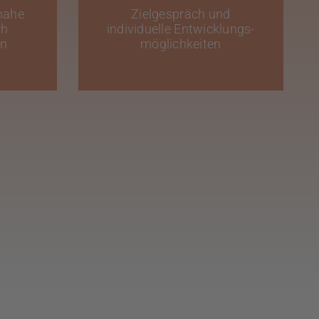
snahe
Zielgespräch und
ch
individuelle Entwicklungs-
en
möglichkeiten