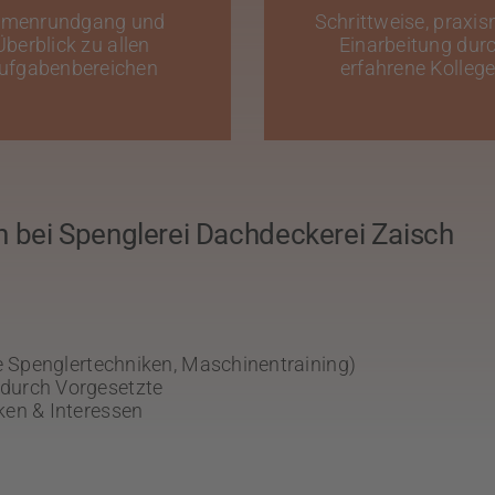
rmenrundgang und
Schrittweise, praxi
Überblick zu allen
Einarbeitung dur
ufgabenbereichen
erfahrene Kolleg
n bei Spenglerei Dachdeckerei Zaisch
e Spenglertechniken, Maschinentraining)
durch Vorgesetzte
ken & Interessen