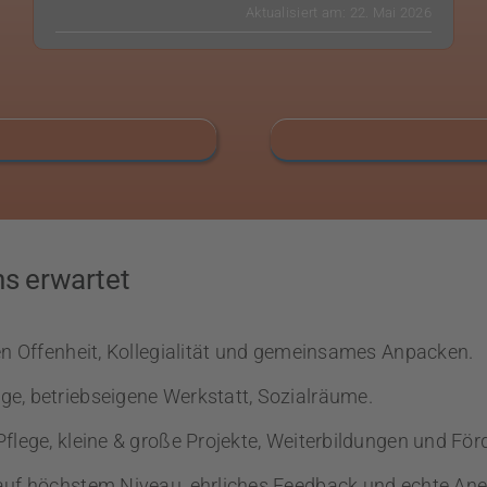
Aktualisiert am: 22. Mai 2026
ns erwartet
en Offenheit, Kollegialität und gemeinsames Anpacken.
e, betriebseigene Werkstatt, Sozialräume.
Pflege, kleine & große Projekte, Weiterbildungen und För
auf höchstem Niveau, ehrliches Feedback und echte An